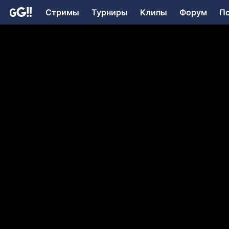
Стримы
Турниры
Клипы
Форум
П