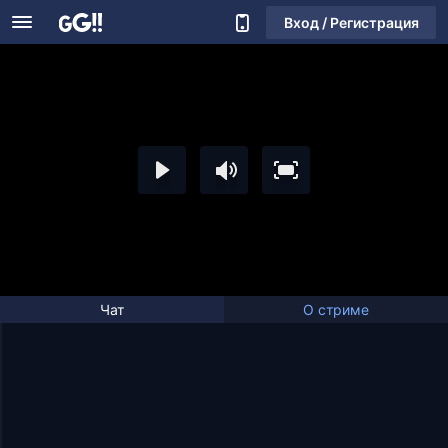
Вход / Регистрация
Чат
О стриме