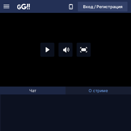
Вход / Регистрация
Чат
О стриме