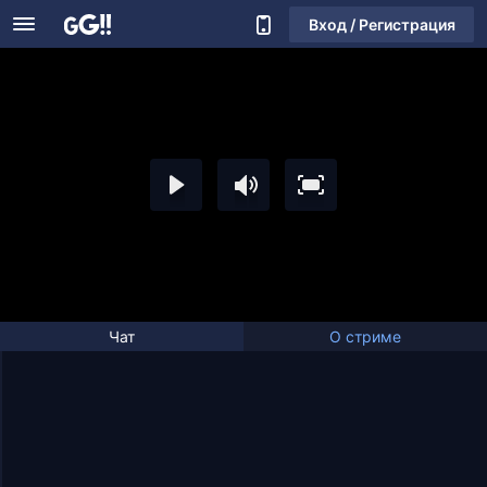
Вход / Регистрация
Чат
О стриме