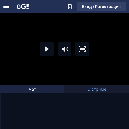
Вход / Регистрация
Чат
О стриме