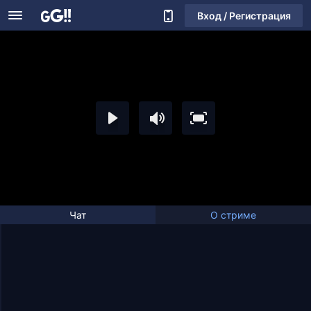
Вход / Регистрация
Чат
О стриме