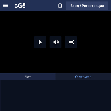
Вход / Регистрация
Чат
О стриме