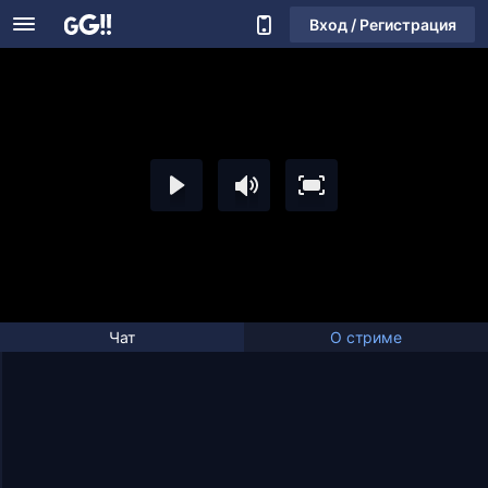
Вход / Регистрация
Чат
О стриме