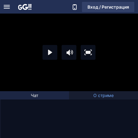
Вход / Регистрация
Чат
О стриме