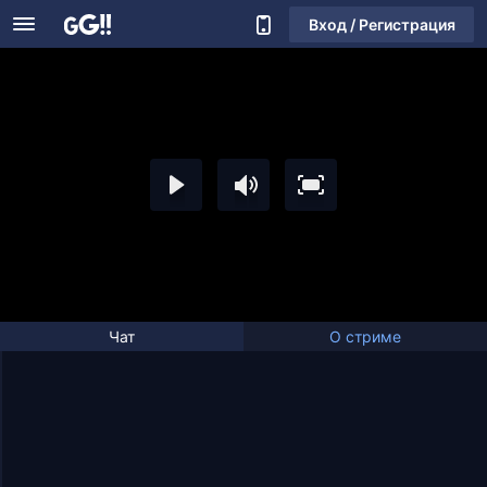
Вход / Регистрация
Чат
О стриме