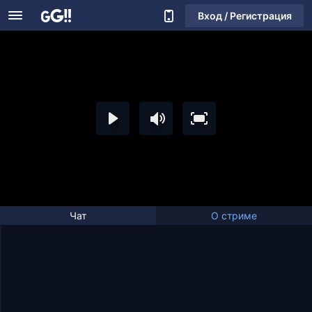
Вход / Регистрация
Чат
О стриме