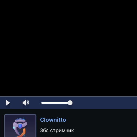
Clownitto
Збс стримчик