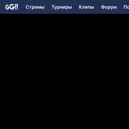
Стримы
Турниры
Клипы
Форум
П