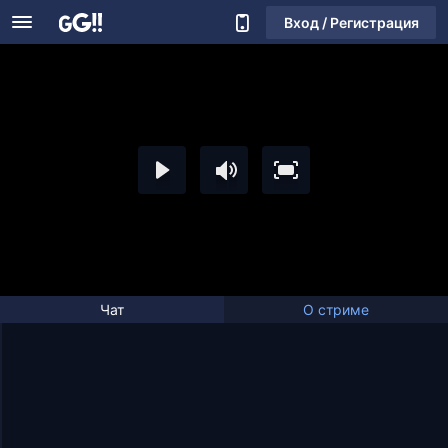
Вход / Регистрация
Чат
О стриме