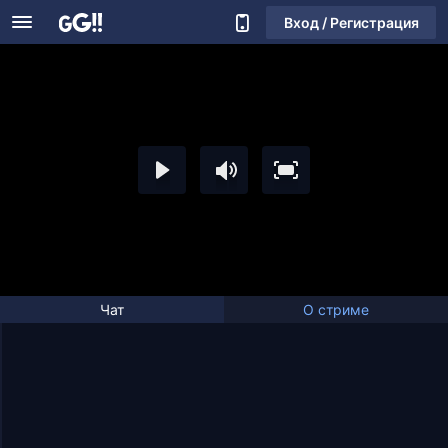
Вход / Регистрация
Чат
О стриме