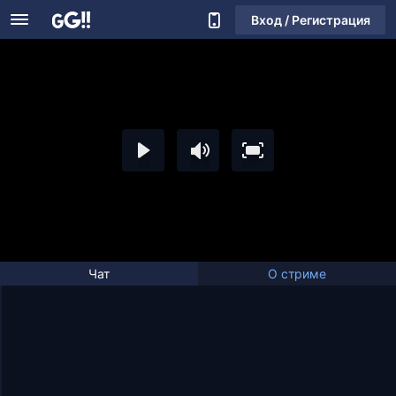
Вход / Регистрация
Чат
О стриме