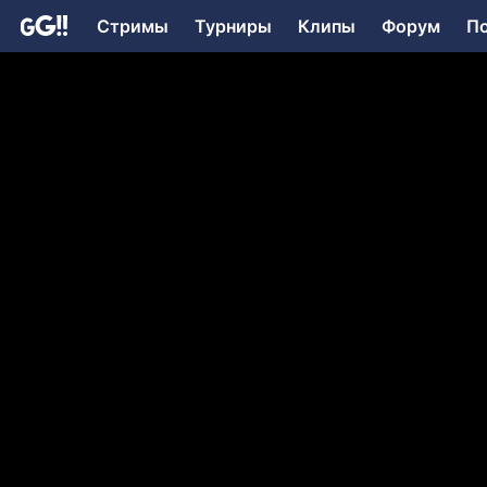
Стримы
Турниры
Клипы
Форум
П