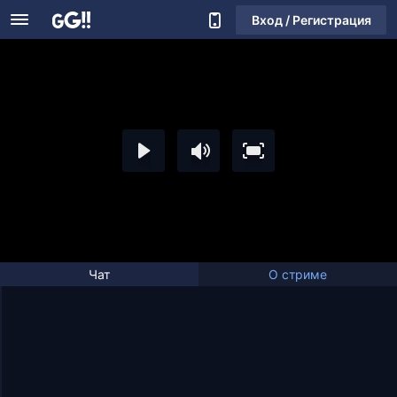
Вход / Регистрация
Чат
О стриме