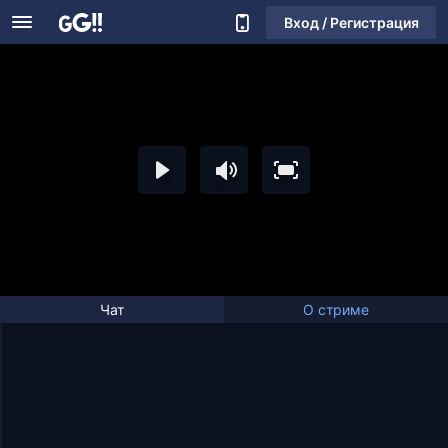
Вход / Регистрация
Чат
О стриме