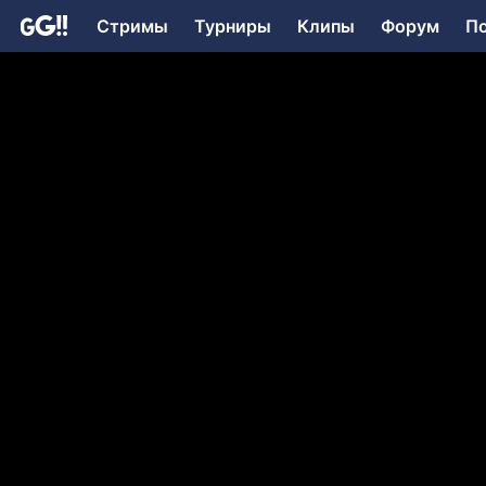
Стримы
Турниры
Клипы
Форум
П