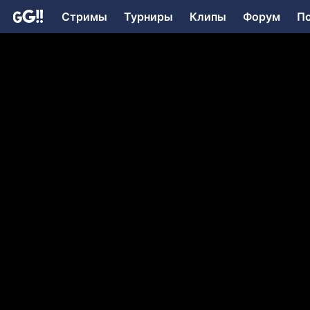
Стримы
Турниры
Клипы
Форум
П