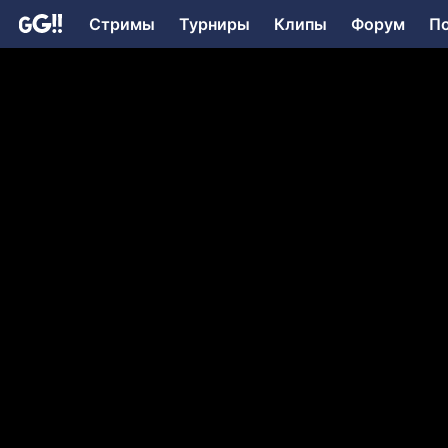
Стримы
Турниры
Клипы
Форум
П