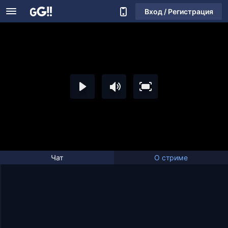
Вход / Регистрация
Чат
О стриме