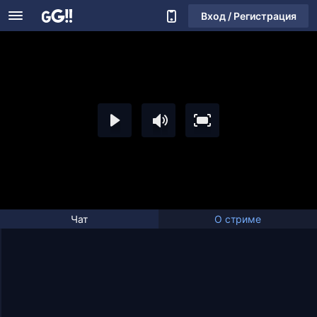
Вход / Регистрация
Чат
О стриме