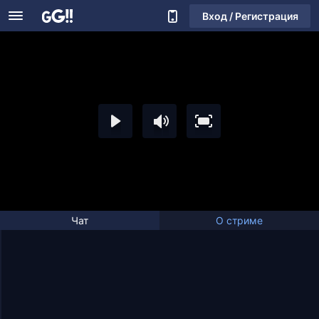
Вход / Регистрация
Чат
О стриме