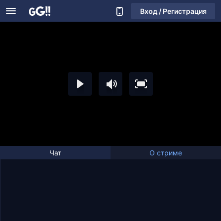
Вход / Регистрация
Чат
О стриме