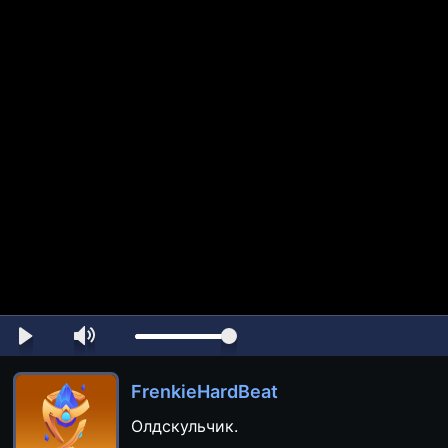
FrenkieHardBeat
Олдскульчик.