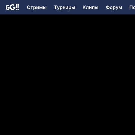
Стримы
Турниры
Клипы
Форум
П