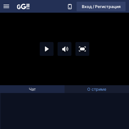
Вход / Регистрация
Чат
О стриме