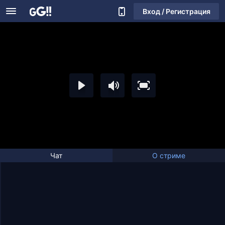
Вход / Регистрация
Чат
О стриме