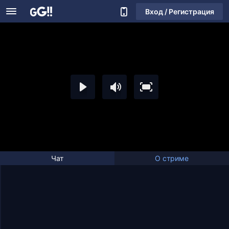
Вход / Регистрация
Чат
О стриме