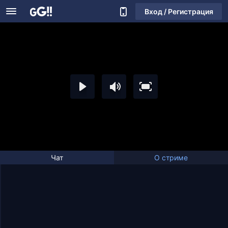
Вход / Регистрация
Чат
О стриме