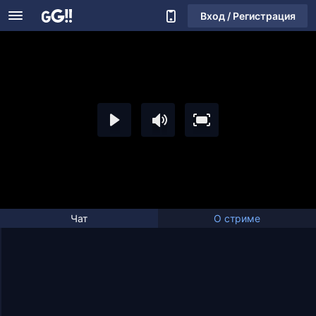
Вход / Регистрация
Чат
О стриме