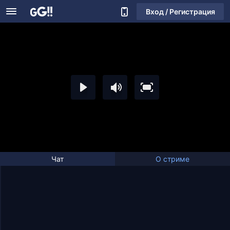
Вход / Регистрация
Чат
О стриме