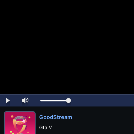
GoodStream
Gta V