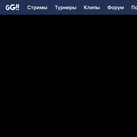
Стримы
Турниры
Клипы
Форум
П