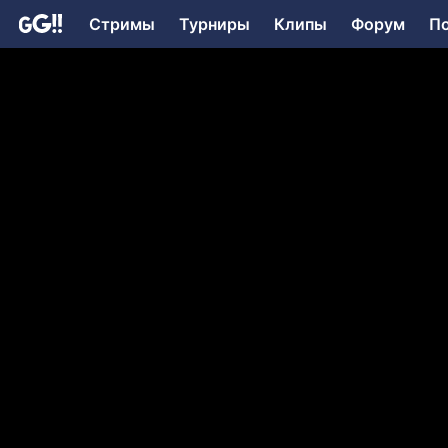
Стримы
Турниры
Клипы
Форум
П