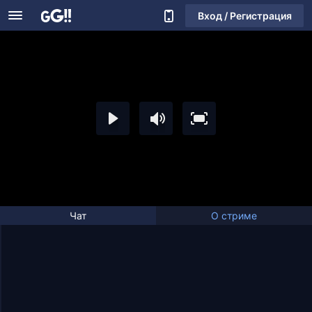
Вход / Регистрация
Чат
О стриме