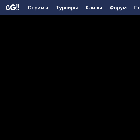
Стримы
Турниры
Клипы
Форум
П