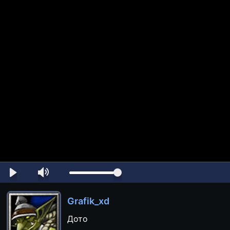
Grafik_xd
Дото