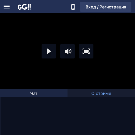
Вход / Регистрация
Чат
О стриме