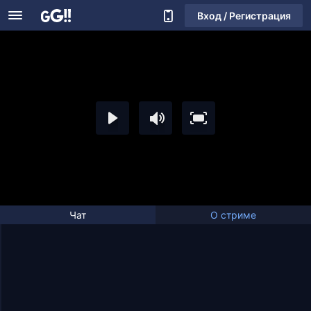
Вход / Регистрация
Чат
О стриме