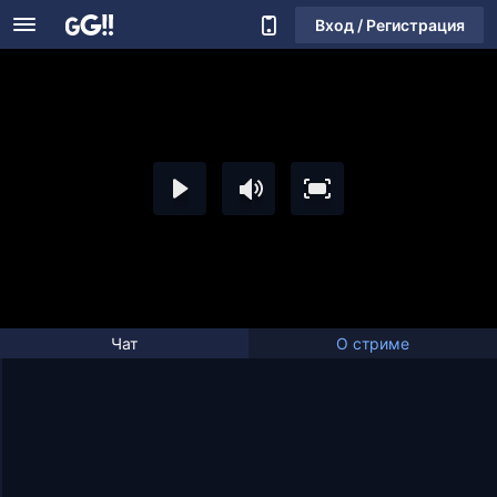
Вход / Регистрация
Чат
О стриме