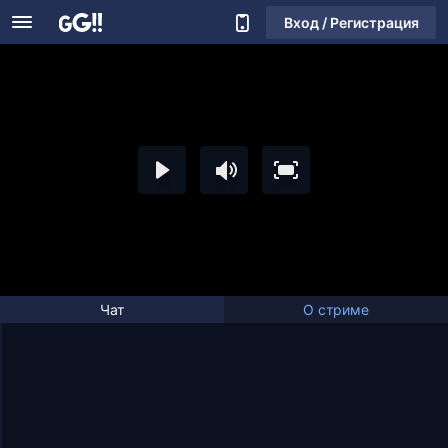
Вход / Регистрация
Чат
О стриме