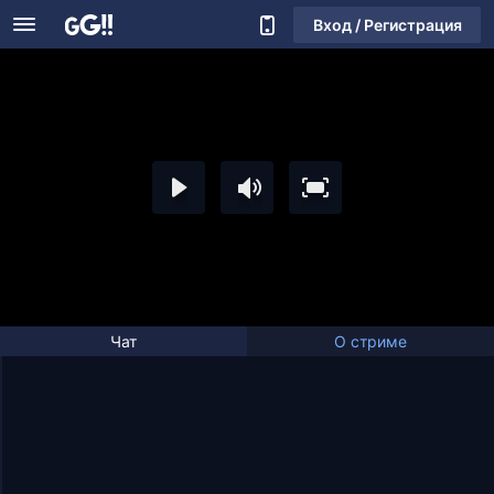
Вход / Регистрация
Чат
О стриме