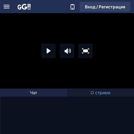
Вход / Регистрация
Чат
О стриме