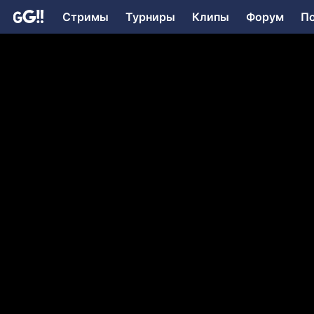
Стримы
Турниры
Клипы
Форум
П