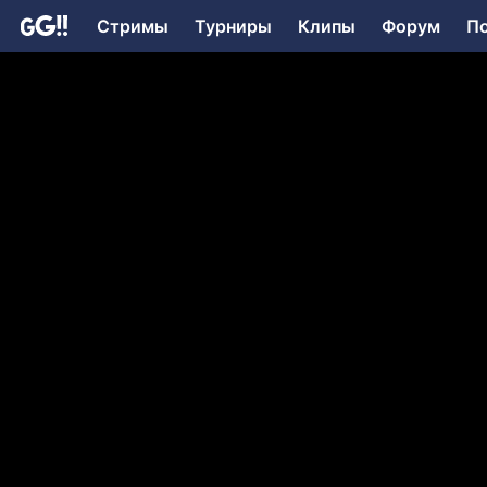
Стримы
Турниры
Клипы
Форум
П