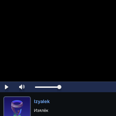
Izyalek
Изялёк