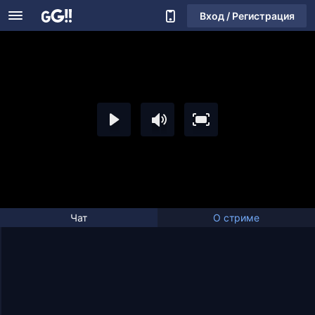
Вход / Регистрация
Чат
О стриме