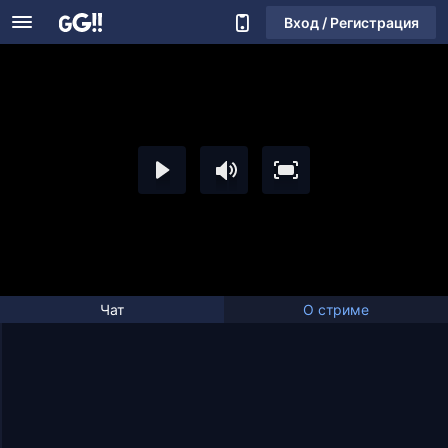
Вход / Регистрация
Чат
О стриме