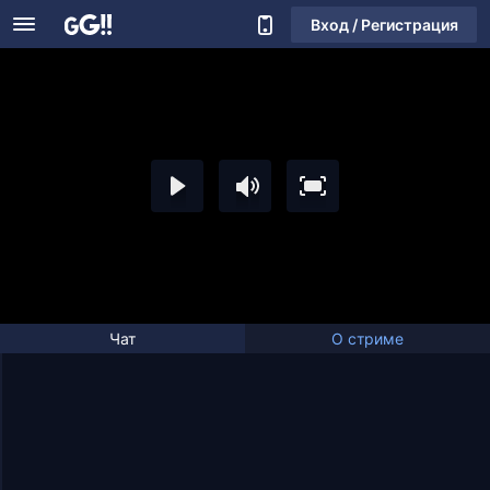
Вход / Регистрация
Чат
О стриме