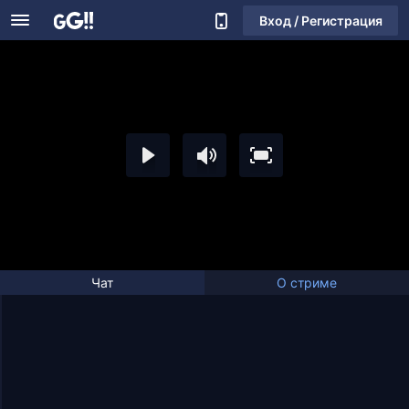
Вход / Регистрация
Чат
О стриме