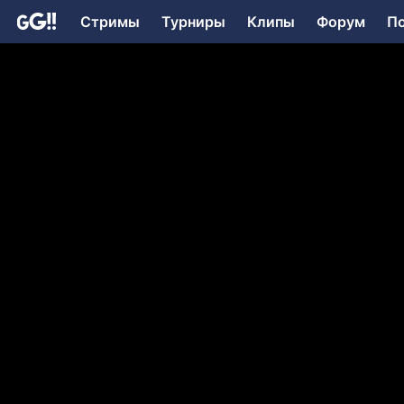
Стримы
Турниры
Клипы
Форум
П